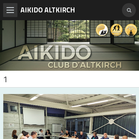
AIKIDO ALTKIRCH
Accueil
Enseignements
Photos
Vidéos
1
Adresses et horaires
Agenda
Tarifs et inscription
Contact