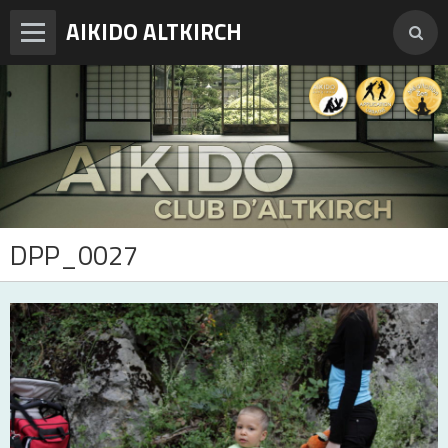
AIKIDO ALTKIRCH
Accueil
Enseignements
Photos
Vidéos
DPP_0027
Adresses et horaires
Agenda
Tarifs et inscription
Contact