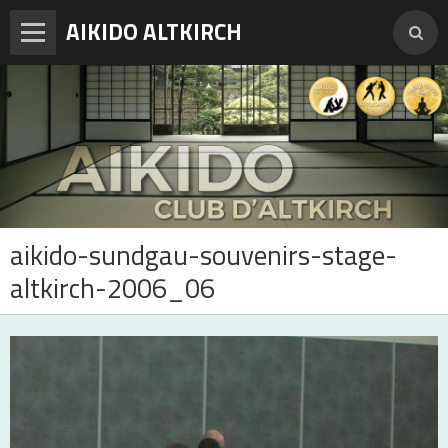
AIKIDO ALTKIRCH
Accueil
Enseignements
Photos
Vidéos
aikido-sundgau-souvenirs-stage-
Adresses et horaires
altkirch-2006_06
Agenda
Tarifs et inscription
Contact