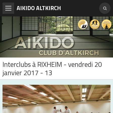
AIKIDO ALTKIRCH
Accueil
Enseignements
Photos
Vidéos
Interclubs à RIXHEIM - vendredi 20
Adresses et horaires
janvier 2017 - 13
Agenda
Tarifs et inscription
Contact