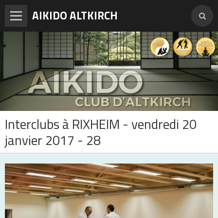
AIKIDO ALTKIRCH
Accueil
Enseignements
Photos
Vidéos
Interclubs à RIXHEIM - vendredi 20
Adresses et horaires
janvier 2017 - 28
Agenda
Tarifs et inscription
Contact