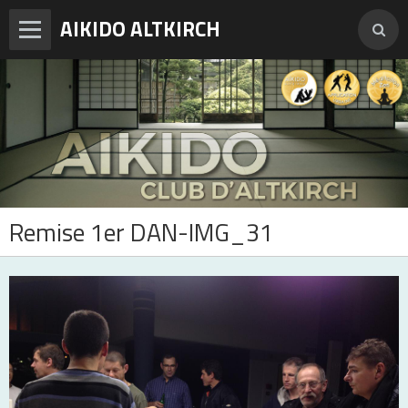
AIKIDO ALTKIRCH
Accueil
Enseignements
Photos
Vidéos
Remise 1er DAN-IMG_31
Adresses et horaires
Agenda
Tarifs et inscription
Contact