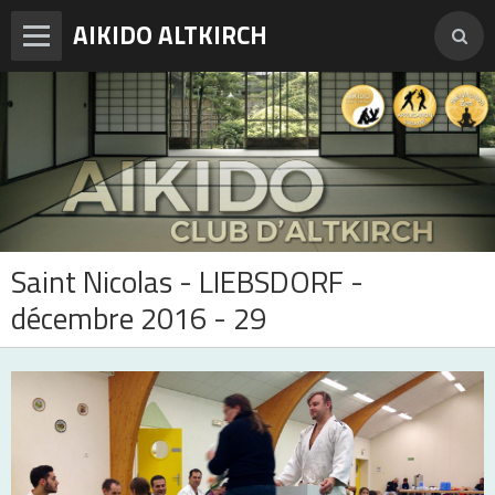
AIKIDO ALTKIRCH
Accueil
Enseignements
Photos
Vidéos
Saint Nicolas - LIEBSDORF -
Adresses et horaires
décembre 2016 - 29
Agenda
Tarifs et inscription
Contact