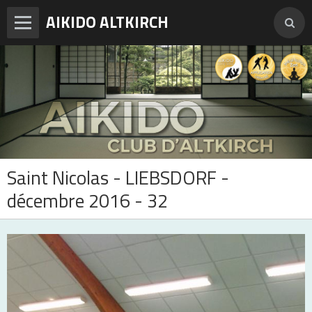
AIKIDO ALTKIRCH
Accueil
Enseignements
Photos
Vidéos
Saint Nicolas - LIEBSDORF -
Adresses et horaires
décembre 2016 - 32
Agenda
Tarifs et inscription
Contact