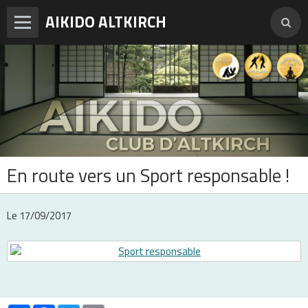
AIKIDO ALTKIRCH
Accueil
Enseignements
Photos
Vidéos
En route vers un Sport responsable !
Adresses et horaires
Agenda
Le 17/09/2017
Tarifs et inscription
Contact