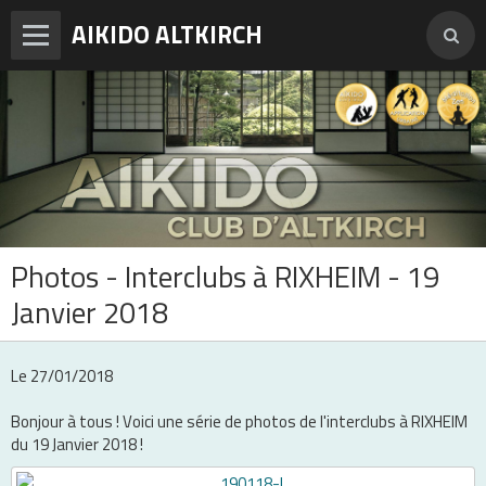
AIKIDO ALTKIRCH
Accueil
Enseignements
Photos
Vidéos
Photos - Interclubs à RIXHEIM - 19
Adresses et horaires
Janvier 2018
Agenda
Tarifs et inscription
Le 27/01/2018
Contact
Bonjour à tous ! Voici une série de photos de l'interclubs à RIXHEIM
du 19 Janvier 2018 !