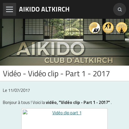
AIKIDO ALTKIRCH
Accueil
Enseignements
Photos
Vidéos
Vidéo - Vidéo clip - Part 1 - 2017
Adresses et horaires
Agenda
Le 11/07/2017
Tarifs et inscription
Bonjour à tous ! Voici la
vidéo, "Vidéo clip - Part 1 - 2017"
.
Contact